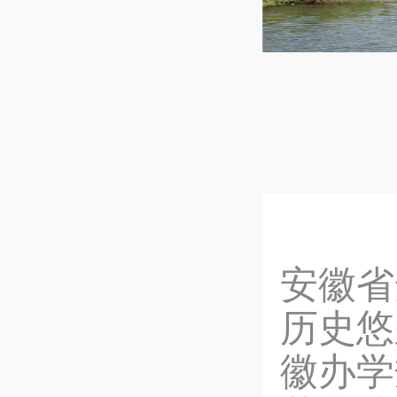
安
安徽省
历史悠
徽办学