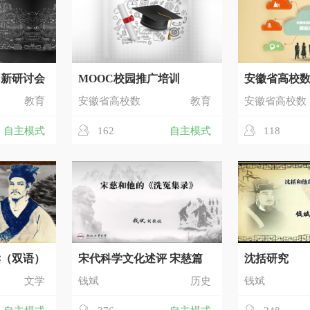
创新研讨会
MOOC校园推广培训
安徽省高校
教育
安徽省高校数
教育
安徽省高校数
自主模式
162
自主模式
118
读（双语）
宋代科学文化述评 宋慈篇
沈括研究
文学
钱斌
历史
钱斌