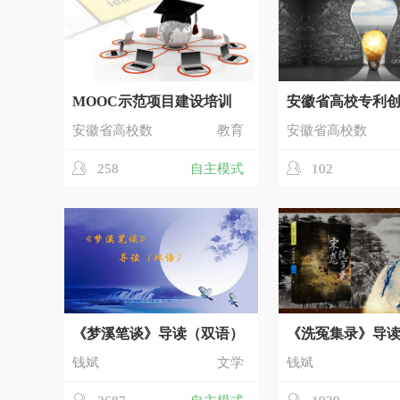
MOOC示范项目建设培训
安徽省高校专利
安徽省高校数
教育
安徽省高校数
258
自主模式
102
《梦溪笔谈》导读（双语）
《洗冤集录》导
钱斌
文学
钱斌