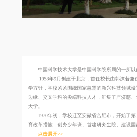
中国科学技术大学是中国科学院所属的一所以
1958年9月创建于北京，首任校长由郭沫若
学方针，学校紧紧围绕国家急需的新兴科技领域设
边缘、交叉学科的尖端科技人才，汇集了严济慈、
大学。
1970年初，学校迁至安徽省合肥市，开始了
育改革措施，创办少年班、首建研究生院、建设国家大
点击展开>>