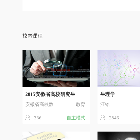
校内课程
2015安徽省高校研究生
生理学
安徽省高校数
教育
汪铭
336
自主模式
2846