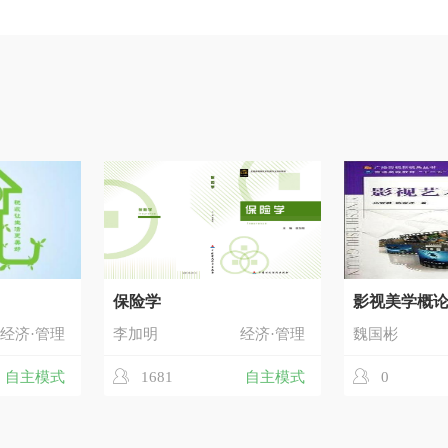
保险学
影视美学概
经济·管理
李加明
经济·管理
魏国彬
自主模式
1681
自主模式
0