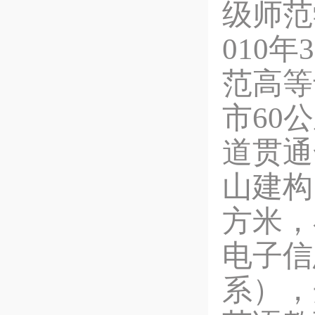
级师范
010
范高等
市60
道贯通
山建构
方米，
电子信
系），