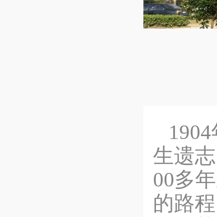
19
生遗志
00多
的路程