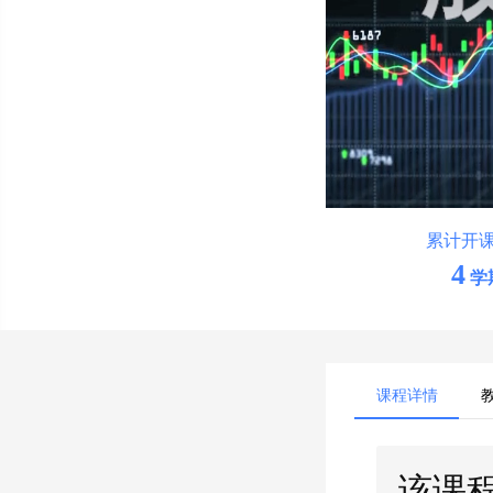
累计开
4
学
课程详情
该课