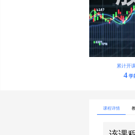
累计开
4
学
课程详情
该课