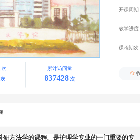
开课周期
教学进度
课程期次
人次
累计访问量

837428
次
次
题
科研方法学的课程。
是护理学专业的
一门重要的
专