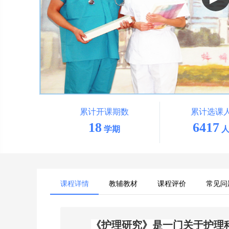
累计开课期数
累计选课
18
6417
学期
人
课程详情
教辅教材
课程评价
常见问
《护理研究》
是一门关于护理