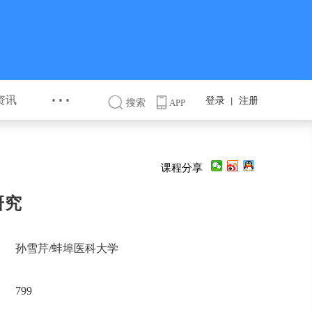
···
资讯
登录
注册
丨
搜索
APP
课程分享
研究
孙雪芹/蚌埠医科大学
799