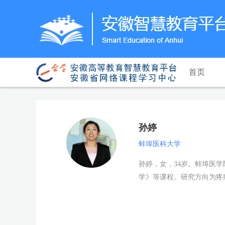
首页
孙婷
蚌埠医科大学
孙婷，女，34岁。蚌埠医
学》等课程。研究方向为疼