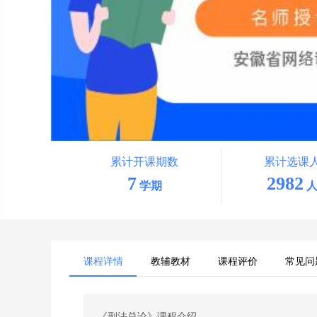
累计开课期数
累计选课
7
2982
学期
人
课程详情
教辅教材
课程评价
常见问
《刑法总论》课程介绍