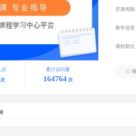
开课周期
教学进度
课程期次
人次
累计访问量

164764
次
次
题