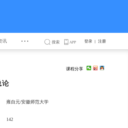
···
资讯
登录
注册
丨
搜索
APP
课程分享
总论
雍自元/安徽师范大学
142