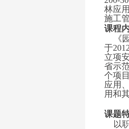
林应
施工
课程
《
于
20
立项安
省示
个项
应用
用和
课题
以