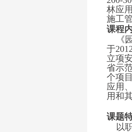
林应
施工
课程
《
于
20
立项安
省示
个项
应用
用和
课题
以