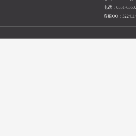
电话：0551-63607
客服QQ：3224114