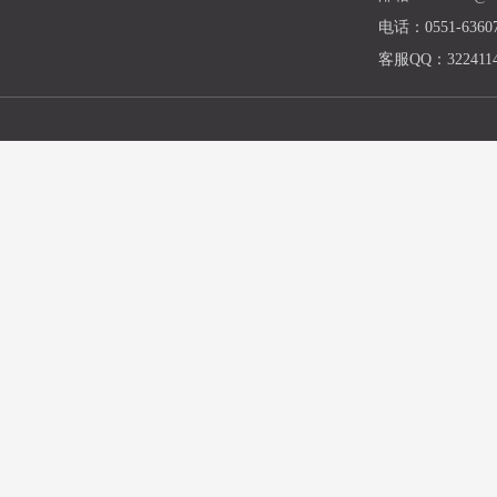
电话：0551-63607
客服QQ：3224114