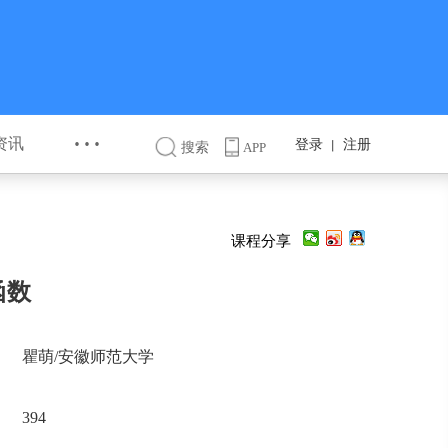
···
资讯
登录
注册
丨
搜索
APP
课程分享
函数
瞿萌/安徽师范大学
394