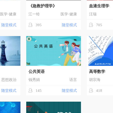
》
《急救护理学》
血液生理学
医学·健康
江一铃
医学·健康
汪瑞
随堂模式
395
随堂模式
705
公共英语
高等数学
思想政治
钱秀娟
语言
胡宗海
随堂模式
145
随堂模式
418