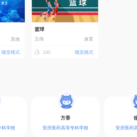
》
篮球
其他
王伟
体育
随堂模式
235
随堂模式
方香
专科学校
安庆医药高等专科学校
安庆医药