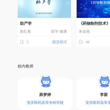
助产学
《药物制剂技术
路红春
医学·健康
朱金燕
2
随堂模式
46
校内教师
薛梦婷
李新
安庆医药高等专科学校
安庆医药高等