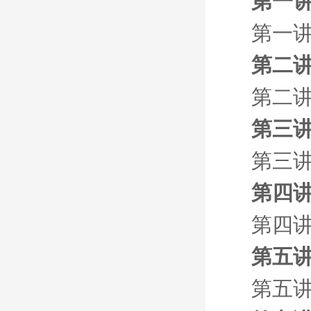
第一讲
第一讲
第二讲
第二讲
第三讲
第三讲
第四
第四
第五讲
第五讲