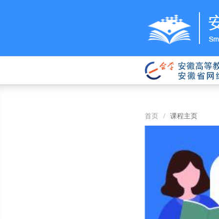
首页
/
课程主页