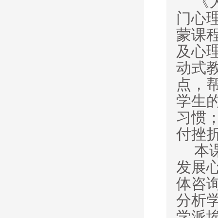
《
门心
蒙课
及心
动式
点，
学生
习惯
付挫
本
发展
体咨
分析
学派