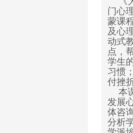
《
门心
蒙课
及心
动式
点，
学生
习惯
付挫
本
发展
体咨
分析
学派