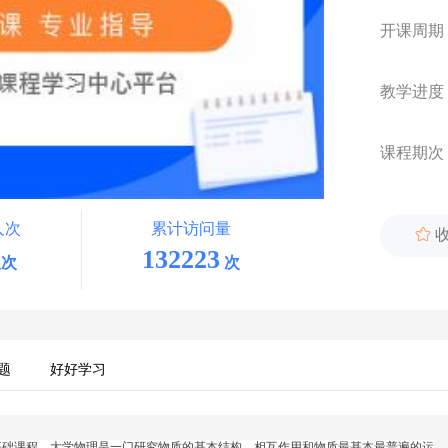
开课周期
教学进度
课程期次
人次
累计访问量

132223
次
次
题
好好学习
基础课程。
大学物理是一门研究物质的基本结构，相互作用和物质最基本最普遍的运