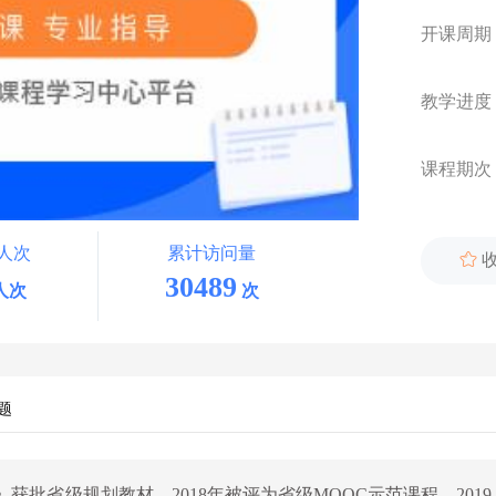
开课周期
教学进度
课程期次
人次
累计访问量

30489
人次
次
题
获批省级规划教材。2018年被评为省级MOOC示范课程，2019