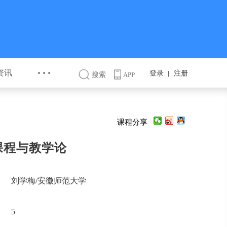
···
资讯
登录
注册
丨
搜索
APP
课程分享
课程与教学论
刘学梅/安徽师范大学
5