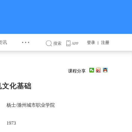
···
资讯
登录
注册
丨
搜索
APP
课程分享
机文化基础
杨士/滁州城市职业学院
1973