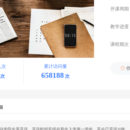
开课周期
教学进度
课程期次
人次
累计访问量

658188
次
次
题
职业学院全系开设，开设时间安排在新生入学第一学年，至今已开设10年