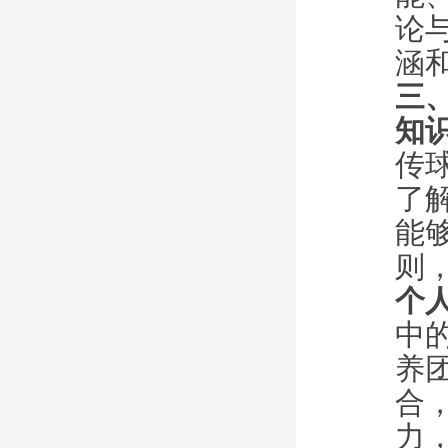
论
涵
三
知
传
了
能
则
个
中
养
合
力