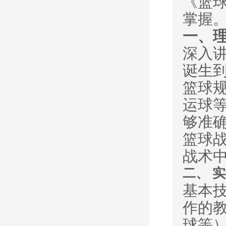
《篮
掌握
一、
深入
诞生
篮球
运球
够准
篮球
战术
二、
实
基本
作的
球等