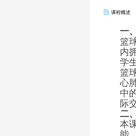
课程概述
一
篮
内
学
篮
心
中
际
二
本
能