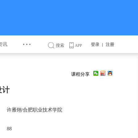
···
资讯
登录
注册
丨
搜索
APP
课程分享
设计
许雁翎/合肥职业技术学院
88