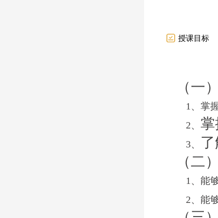
授课目标
（一
1、掌
掌
2、
了
3、
（二
1、能够
2、能
（三