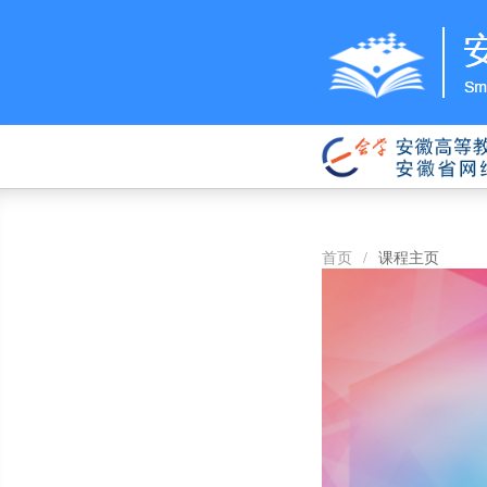
首页
/
课程主页