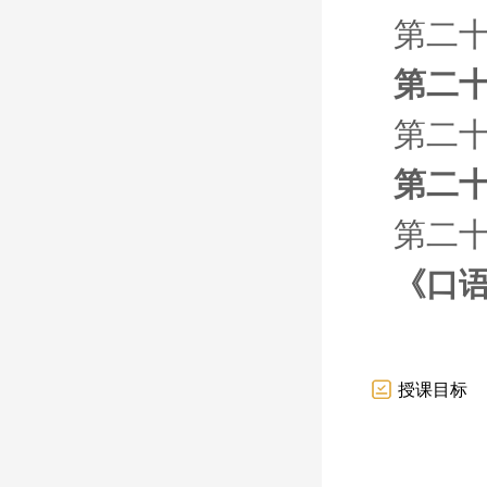
第二十
第二十
第二十
第二十
第二十
《口
授课目标