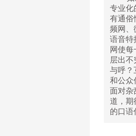
专业化
有通俗
频网、
语音特
网使每
层出不
与呼？
和公众
面对杂
道，期
的口语