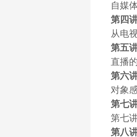
自媒
第四
从电
第五
直播
第六讲
对象
第七讲
第七讲
第八讲