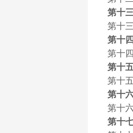
第十三
第十三
第十四
第十四
第十五
第十五
第十六
第十六
第十七