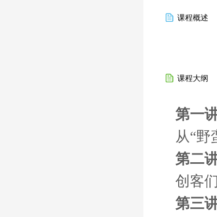
课程概述
课程大纲
第一讲
从“野
第二讲
创客们
第三