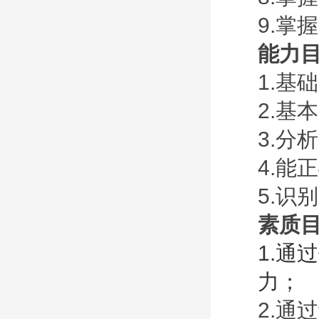
9.掌
能力
1.基
2.基
3
.分
4
.能
5
.识
素质
1.通
力；
2.通