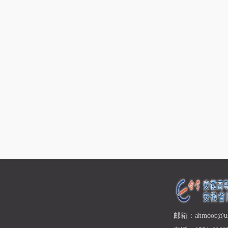
邮箱：ahmooc@ust