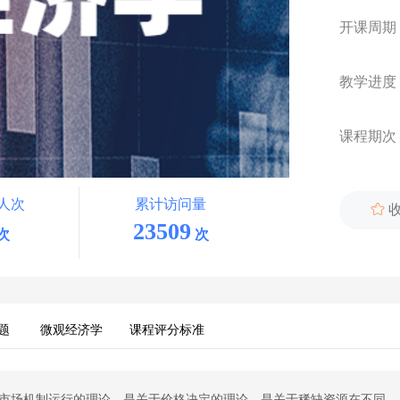
开课周期
教学进度
课程期次
人次
累计访问量

23509
次
次
题
微观经济学
课程评分标准
市场机制运行的理论，是关于价格决定的理论，是关于稀缺资源在不同