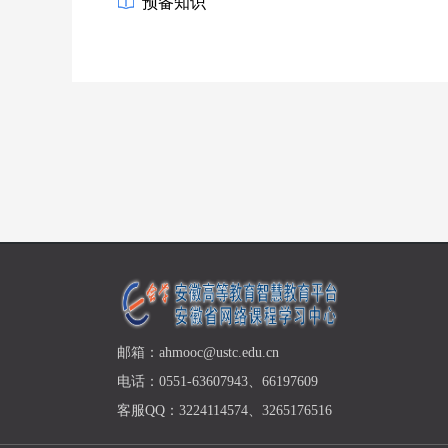
预备知识
邮箱：ahmooc@ustc.edu.cn
电话：0551-63607943、66197609
客服QQ：3224114574、3265176516