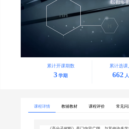
累计开课期数
累计选课
3
662
学期
人
课程详情
教辅教材
课程评价
常见问
《高分子材料》是门内容广阔、与其他许多学