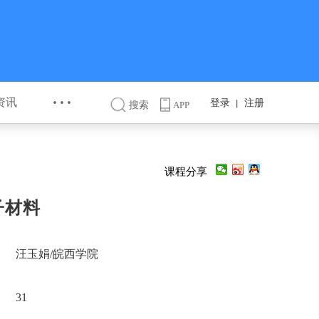
···
资讯
登录
注册
丨
搜索
APP
课程分享
子材料
汪玉娟/皖西学院
31