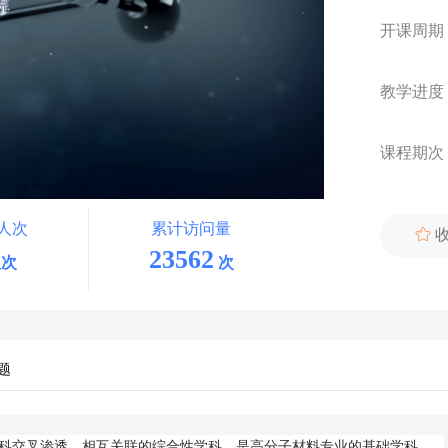
开课周期
教学进度
课程期次
人次
累计访问量

23562
次
次
题
科交叉渗透、相互关联的综合性学科，是高分子材料专业的基础学科，