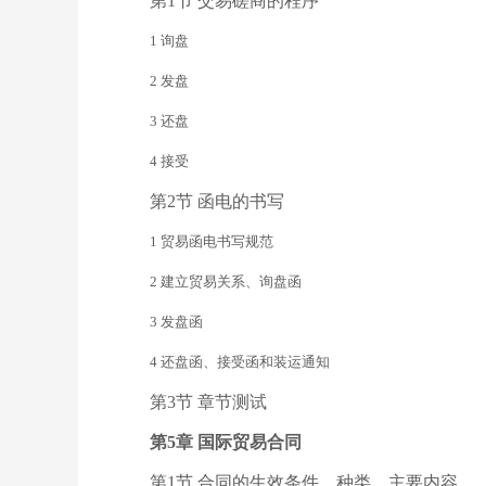
第1节 交易磋商的程序
1 询盘
2 发盘
3 还盘
4 接受
第2节 函电的书写
1 贸易函电书写规范
2 建立贸易关系、询盘函
3 发盘函
4 还盘函、接受函和装运通知
第3节 章节测试
第5章 国际贸易合同
第1节 合同的生效条件、种类、主要内容