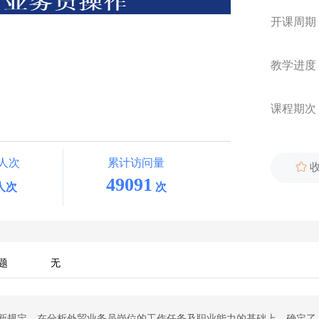
开课周期
教学进度
课程期次
人次
累计访问量

49091
人次
次
题
无
最新规定，在分析外贸业务员岗位的工作任务及职业能力的基础上，确定了