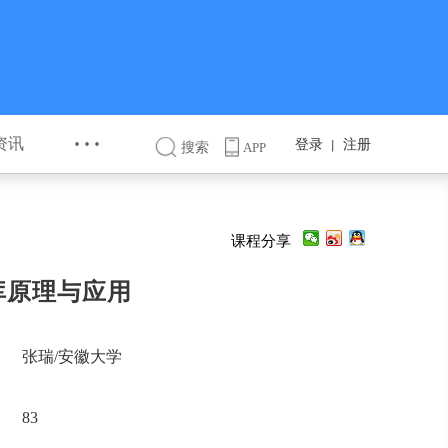
···
资讯
登录
注册
丨
搜索
APP
课程分享
库原理与应用
张瑞/安徽大学
83