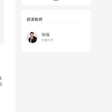
授课教师
张瑞
安徽大学
生
在