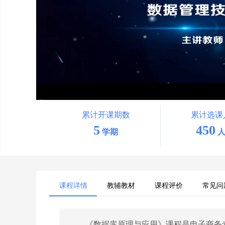
累计开课期数
累计选课
5
450
学期
人
课程详情
教辅教材
课程评价
常见问
《数据库原理与应用》课程是电子商务