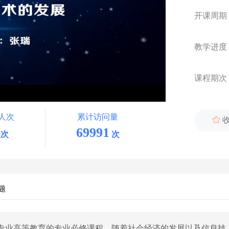
开课周期
教学进度
课程期次
人次
累计访问量

69991
次
次
题
专业高等教育的专业必修课程。随着社会经济的发展以及信息技