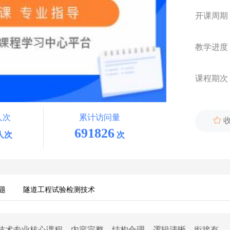
开课周期
教学进度
课程期次
人次
累计访问量

691826
人次
次
题
隧道工程试验检测技术
技术专业核心课程，内容完整、结构合理、逻辑清晰，衔接有