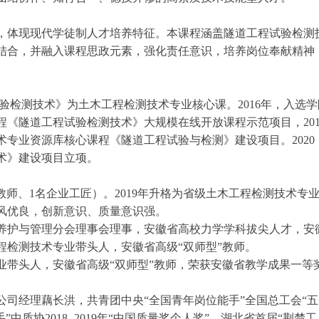
，体现现代学徒制人才培养特征。本课程涵盖隧道工程试验检测
结合，并融入课程思政元素，
强化责任意识，培养岗位奉献精神
验检测技术》为土木工程检测技术专业核心课。
2016
年，入选学
程《隧道工程试验检测技术》大规模在线开放课程示范项目，
20
术专业资源库核心课程《隧道工程试验与检测》建设项目。
2020
术》建设项目立项。
教师、
1
名企业工匠）。
2019
年升格为省级土木工程检测技术专
风优良，创新意识、质量意识强。
养护与管理分会理事会理事，安徽省高校力学学科拔尖人才，安
程检测技术专业带头人，安徽省高级
“双师型”教师。
业带头人，安徽省高级
“双师型”教师，荣获安徽省教学成果一等
公司经理藕长洪，
共青团中央
“全国青年岗位能手”全国总工会“
手”中质协
2018 -2019
年“中国质量奖个人奖”、湖北省首届“荆楚工