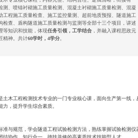
检测、喷锚衬砌施工质量检测、混凝土衬砌施工质量检测、混凝
助工程施工质量检查、施工监控量测、超前地质预报、隧道施工
构检查、盾构隧道施工质量检测与监测等全部十三个项目，讲述
理等知识和技能，体现
任务引领，工学结合
，并融入课程思政元
匠精神。共计
60
学时，
4
学分
。
是土木工程检测技术专业的一门专业核心课，面向
生产第一线
，
能力，提升学生综合素质。
标准与规范，学会隧道工程试验检测方法，熟练掌握试验检测仪
团结协作、
知行合一
、德技并修
的
高素质技术技能型人才
。