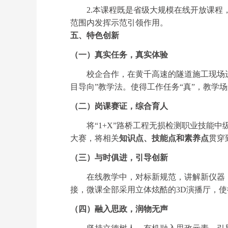
2.
本课程既是省级大规模在线开放课程
范围内发挥示范引领作用。
五、特色创新
（一）真实任务，真实体验
校企合作，在黄千高速的隧道施工现场
目导向”教学法。使得工作任务“真”，教学
（二）岗课赛证，综合育人
将“
1+X
”路桥工程无损检测职业技能中
大赛，将相关
知识点、技能点和素养点
贯穿
（三）与时俱进，引导创新
在线教学中，对标新规范，讲解新仪器
接，微课全部采用立体炫酷的
3D
演播厅，使
（四）融入思政，润物无声