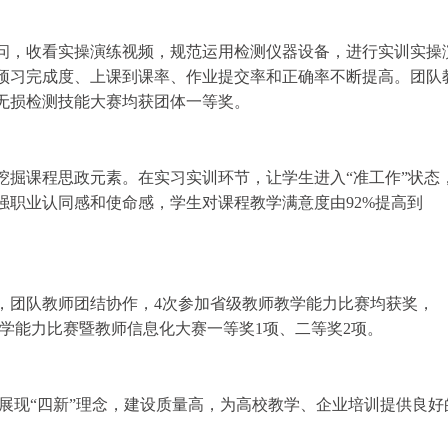
问，收看实操演练视频，规范运用检测仪器设备，进行实训实操
预习完成度、上课到课率、作业提交率和正确率不断提高。团队
无损检测技能大赛均获团体一等奖。
挖掘课程思政元素。在实习实训环节，让学生进入
“准工作”状态
强职业认同感和使命感，学生对课程教学满意度由
92%
提高到
，团队教师团结协作，
4
次参加省级教师教学能力比赛均获奖，
学能力比赛暨教师信息化大赛一等奖
1
项、二等奖
2
项。
展现“四新”理念，建设质量高，为高校教学、企业培训提供良好
。