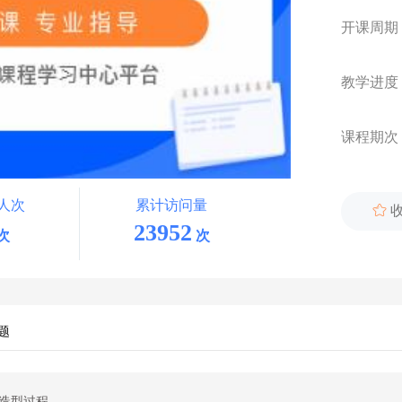
开课周期
教学进度
课程期次
人次
累计访问量

23952
次
次
题
造型过程