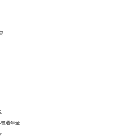
突
金
—普通年金
金