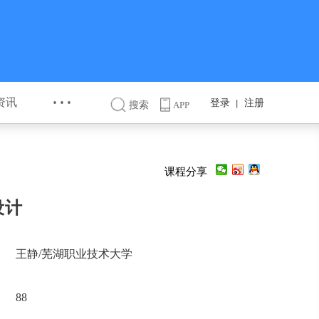
···
资讯
登录
注册
丨
搜索
APP
课程分享
设计
王静/芜湖职业技术大学
88