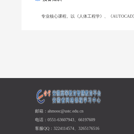
专业核心课程。以《人体工程学》、《AUTOCA
邮箱：ahmooc@ustc.edu.cn
电话：0551-63607943、66197609
客服QQ：3224114574、3265176516