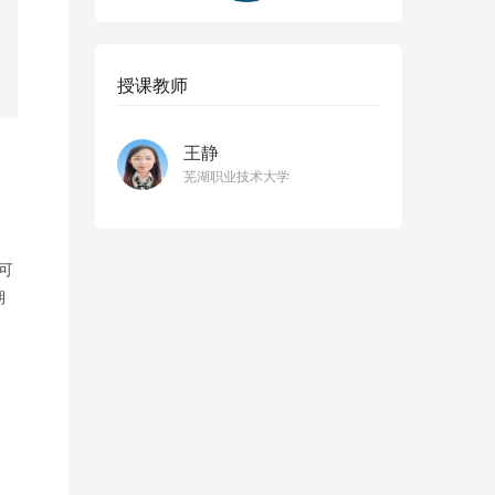
授课教师
王静
芜湖职业技术大学
可
期