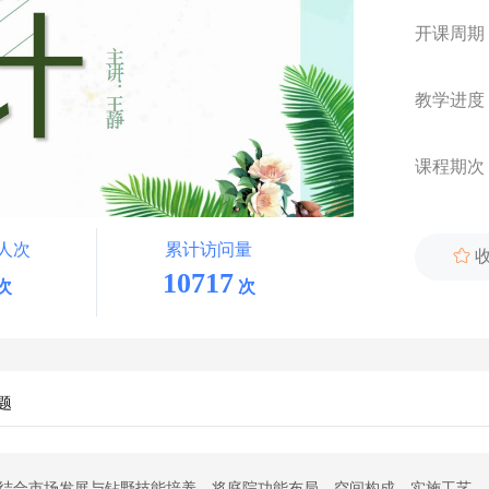
开课周期
教学进度
课程期次
人次
累计访问量

10717
次
次
题
结合市场发展与钻野技能培养，将庭院功能布局、空间构成、实施工艺