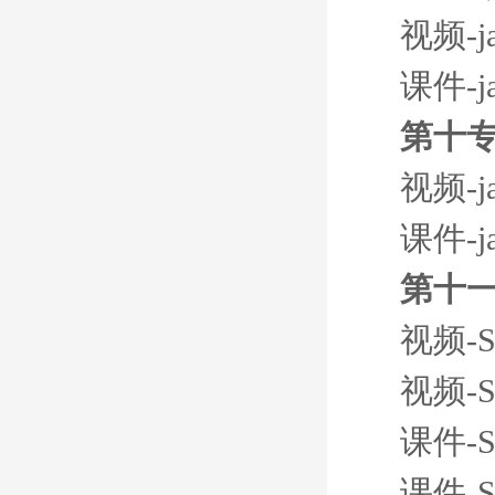
视频-
课件-
第十专
视频-
课件-
第十一
视频-St
视频-St
课件-St
课件-St