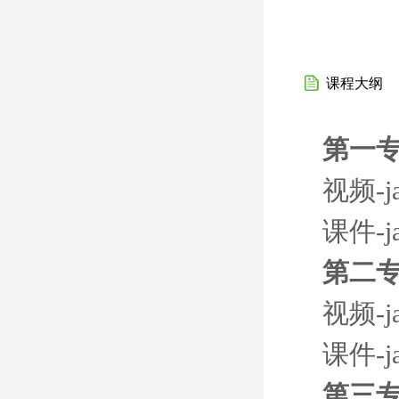
课程大纲
第一专
视频-
课件-
第二专
视频-
课件-
第三专