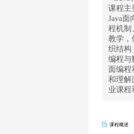
课程主要
Java
程机制
教学，
织结构
编程与
面编程
和理解
业课程
课程概述