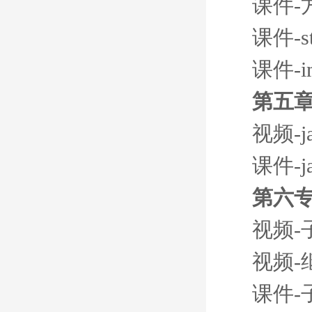
课件-
课件-s
课件-i
第五章
视频-
课件-
第六专
视频-
视频-
课件-