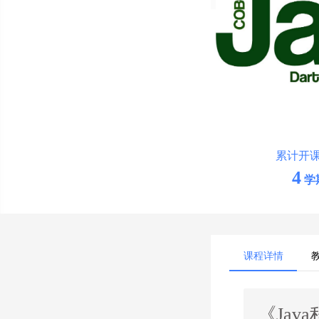
累计开
4
学
课程详情
《Ja