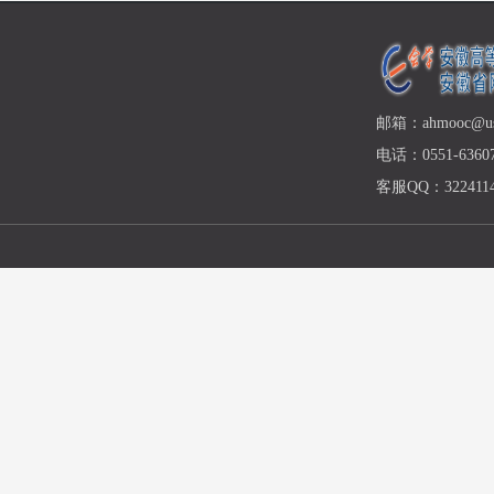
邮箱：ahmooc@ust
电话：0551-63607
客服QQ：3224114