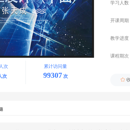
学习人数
开课周期
教学进度
课程期次
人次
累计访问量
99307
人次
次

题