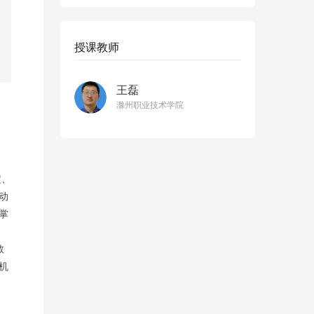
授课教师
王磊
滁州职业技术学院
定、
动
掌
教
机