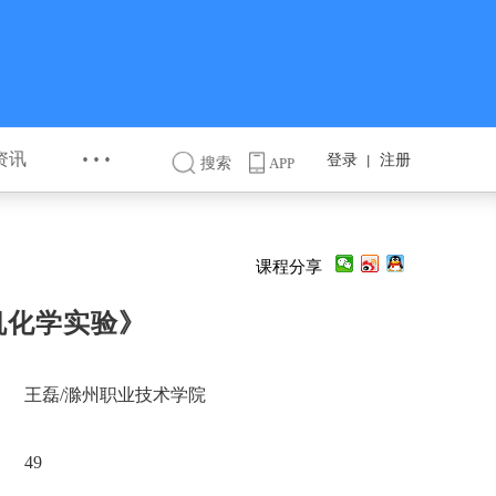
···
资讯
登录
注册
丨
搜索
APP
课程分享
机化学实验》
王磊/滁州职业技术学院
49