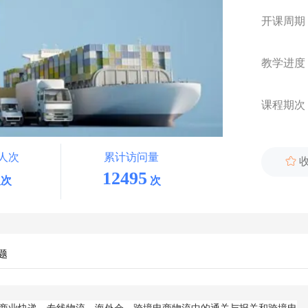
开课周期
教学进度
课程期次
人次
累计访问量

12495
次
次
题
商业快递、专线物流、海外仓、跨境电商物流中的通关与报关和跨境电