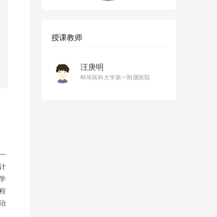
授课教师
汪庚明
蚌埠医科大学第一附属医院
一
计
学
程
治