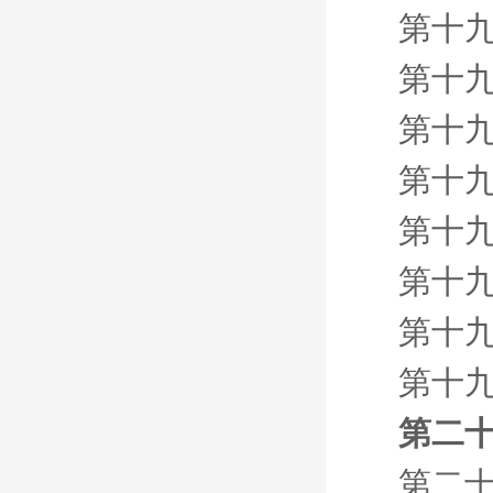
第十九
第十九
第十九
第十九
第十九
第十九
第十九
第十九
第二
第二十