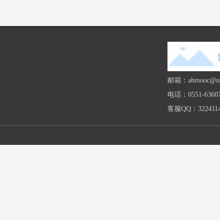
邮箱：ahmooc@ust
电话：0551-63607
客服QQ：3224114