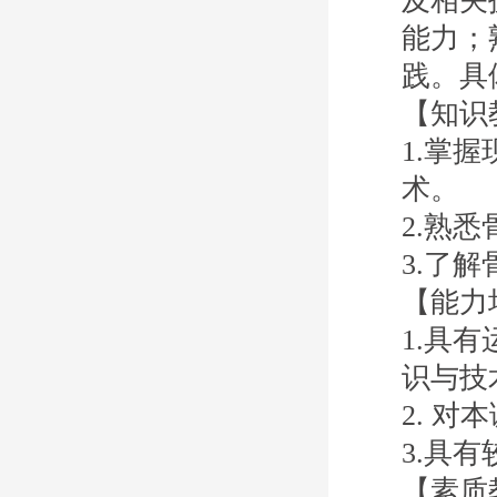
及相关
能力；
践。具
【知识
1.掌
术。
2.熟
3.了
【能力
1.具
识与技
2. 
3.具
【素质