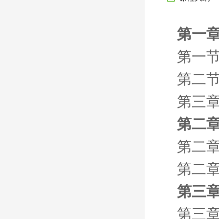
第一
第一
第二
第三
第二
第二章
第二章
第三
第三