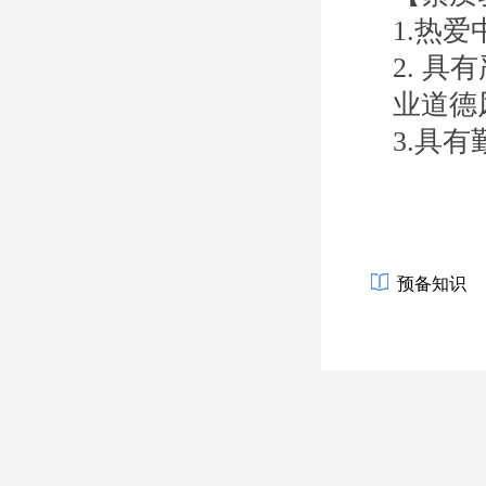
1.热
2. 
业道德
3.具
预备知识