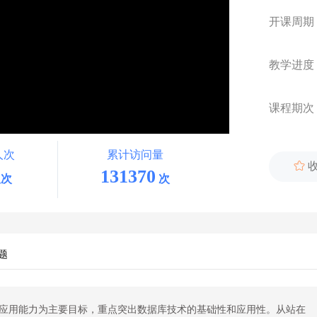
开课周期
教学进度
课程期次
人次
累计访问量

131370
次
次
题
应用能力为主要目标，重点突出数据库技术的基础性和应用性。从站在