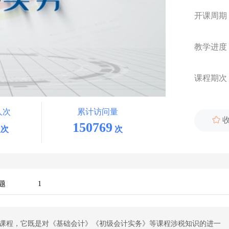
开课周期
教学进度
课程期次
人次
累计访问量

150769
次
次
题
1
课程，它既是对《基础会计》《初级会计实务》等课程涉税知识的进一