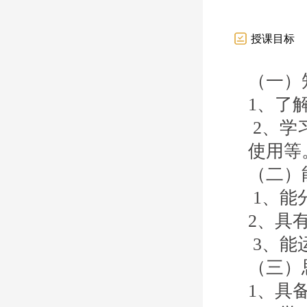
授课目标
（一）
1
、了
2
、学
使用
等
（二）
1
、能
2
、具
3
、能
（三）
1
、具