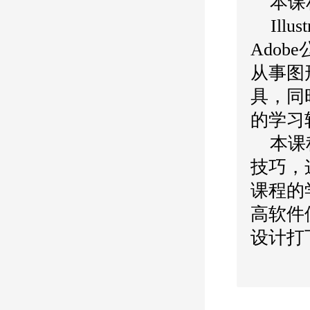
本课
Illust
Adobe
从事图
具，同
的学习
本课
技巧，
课程的
高软件
设计打