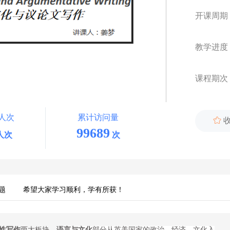
开课周期
教学进度
课程期次
人次
累计访问量

99689
人次
次
题
希望大家学习顺利，学有所获！
性写作
两大板块。
语言与文化
部分从英美国家的政治、经济、文化入