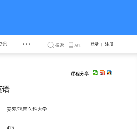
···
资讯
登录
注册
丨
搜索
APP
课程分享
英语
姜梦/皖南医科大学
475