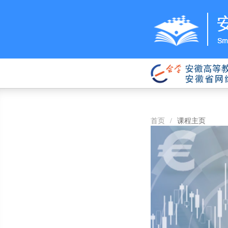
首页
/
课程主页