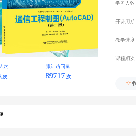
学习人数
开课周期
教学进度
课程期次
人次
累计访问量
89717
人次
次

题