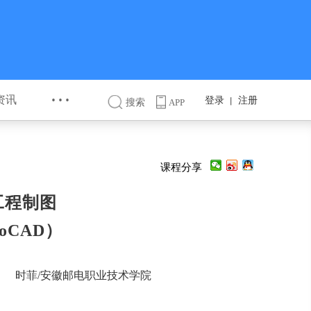
···
资讯
登录
注册
丨
搜索
APP
课程分享
工程制图
toCAD）
时菲/安徽邮电职业技术学院