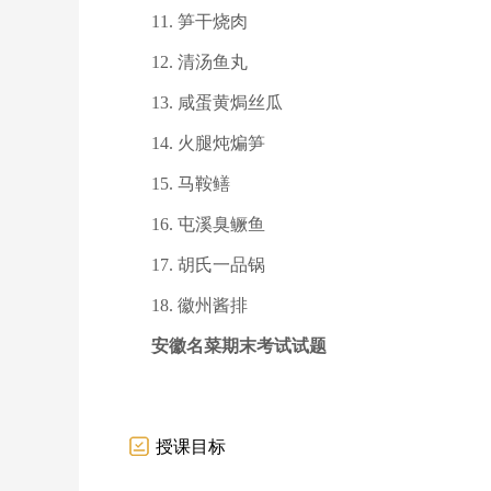
11. 笋干烧肉
12. 清汤鱼丸
13. 咸蛋黄焗丝瓜
14. 火腿炖煸笋
15. 马鞍鳝
16. 屯溪臭鳜鱼
17. 胡氏一品锅
18. 徽州酱排
安徽名菜期末考试试题
授课目标