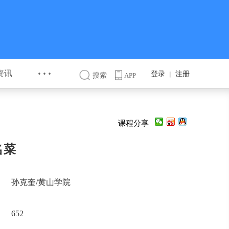
···
资讯
登录
注册
丨
搜索
APP
课程分享
名菜
孙克奎/黄山学院
652