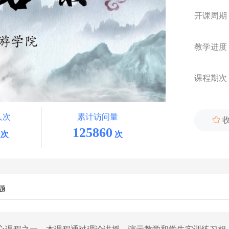
开课周期
教学进度
课程期次
人次
累计访问量

125860
次
次
题