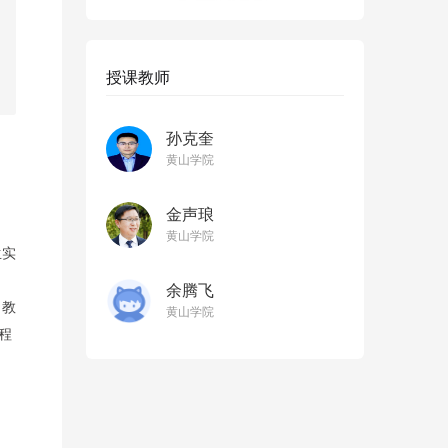
授课教师
孙克奎
黄山学院
金声琅
黄山学院
生实
余腾飞
，教
黄山学院
程