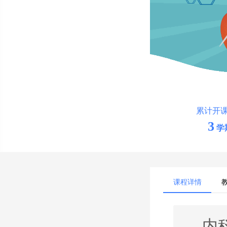
累计开
3
学
课程详情
内