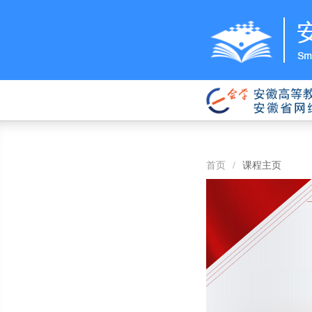
首页
/
课程主页